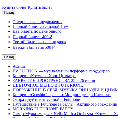
Купить билет
Купить билет
Назад
Специальные предложения
Парный билет со скидкой 15%
Два билета по цене одного
Парный билет −400 ₽
Третий билет — наш подарок
Детский билет за 500 ₽
Назад
Афишa
EVOLUTION — музыкальный перформанс будущего
Концерт «Космос и Ханс Циммер»
ЗАКРЫТИЕ ПРОСТРАНСТВА 25 и 26 июня
ЦВЕТОЧНОЕ МЕНЮ В FUTURIONE
ПОГРУЖЕНИЕ В СЕБЯ: МУЗЫКА ЭЙНАУДИ И ЦИМ
Концерт «Genshin Impact: от Мондштадта до Натлана»
Отпразднуйте выпускной в Futurione
Путешествие в Futurione за баллы «Активного гражданин
MORNING FUTURIONE PARTY
СимфоМультимедия x Nella Musica Orchestra «Космос и 