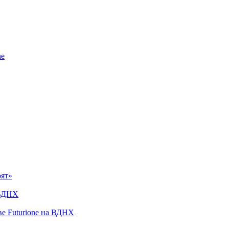
ne
рят»
 ВДНХ
ве Futurione на ВДНХ