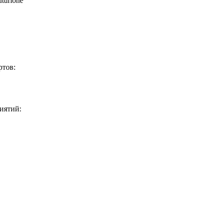
turione
ртов:
иятий: