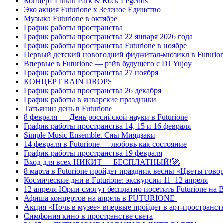
Концерт Linkin Park & Rock Legends
Эко акция Futurione х Зеленое Единство
Музыка Futurione в октябре
График работы пространства
График работы пространства 22 января 2026 года
График работы пространства Futurione в ноябре
Первый детский новогодний фиджитал-мюзикл в Futurio
Впервые в Futurione — рэйв будущего с DJ Yujoy
График работы пространства 27 ноября
КОНЦЕРТ RAIN DROPS
График работы пространства 26 декабря
График работы в январские праздники
Татьянин день в Futurione
8 февраля — День российской науки в Futurione
График работы пространства 14, 15 и 16 февраля
Simple Music Ensemble. Сны Миядзаки
14 февраля в Futurione — любовь как состояние
График работы пространства 19 февраля
Вход для всех НИКИТ — БЕСПЛАТНЫЙ!🚀
8 марта в Futurione пройдет праздник весны «Цветы гово
Космические дни в Futurione: экскурсии 11–12 апреля
12 апреля Юрии смогут бесплатно посетить Futurione на
Афиша концертов на апрель в FUTURIONE
Акция «Ночь в музее» впервые пройдет в арт-пространст
Симфония кино в пространстве света