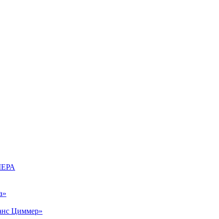
МЕРА
а»
Ханс Циммер»