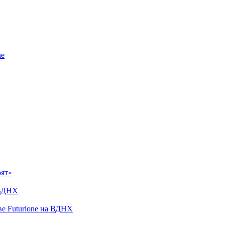
ne
рят»
 ВДНХ
ве Futurione на ВДНХ