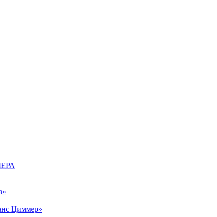
МЕРА
а»
Ханс Циммер»