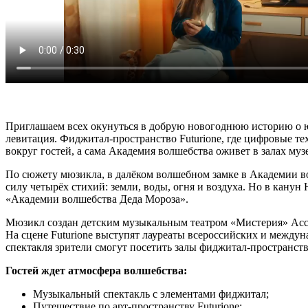
Приглашаем всех окунуться в добрую новогоднюю историю о ю
левитация. Фиджитал-пространство Futurione, где цифровые те
вокруг гостей, а сама Академия волшебства оживет в залах муз
По сюжету мюзикла, в далёком волшебном замке в Академии в
силу четырёх стихий: земли, воды, огня и воздуха. Но в канун
«Академии волшебства Деда Мороза».
Мюзикл создан детским музыкальным театром «Мистерия» Ассоц
На сцене Futurione выступят лауреаты всероссийских и между
спектакля зрители смогут посетить залы фиджитал-пространства
Гостей ждет атмосфера волшебства:
Музыкальный спектакль с элементами фиджитал;
Путешествие по арт-пространству Futurione;