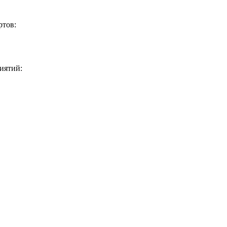
ртов:
иятий: