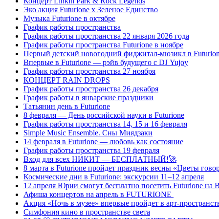
Концерт Linkin Park & Rock Legends
Эко акция Futurione х Зеленое Единство
Музыка Futurione в октябре
График работы пространства
График работы пространства 22 января 2026 года
График работы пространства Futurione в ноябре
Первый детский новогодний фиджитал-мюзикл в Futurio
Впервые в Futurione — рэйв будущего с DJ Yujoy
График работы пространства 27 ноября
КОНЦЕРТ RAIN DROPS
График работы пространства 26 декабря
График работы в январские праздники
Татьянин день в Futurione
8 февраля — День российской науки в Futurione
График работы пространства 14, 15 и 16 февраля
Simple Music Ensemble. Сны Миядзаки
14 февраля в Futurione — любовь как состояние
График работы пространства 19 февраля
Вход для всех НИКИТ — БЕСПЛАТНЫЙ!🚀
8 марта в Futurione пройдет праздник весны «Цветы гово
Космические дни в Futurione: экскурсии 11–12 апреля
12 апреля Юрии смогут бесплатно посетить Futurione на
Афиша концертов на апрель в FUTURIONE
Акция «Ночь в музее» впервые пройдет в арт-пространст
Симфония кино в пространстве света