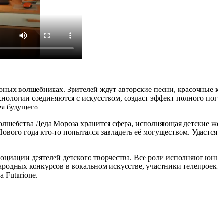
ных волшебниках. Зрителей ждут авторские песни, красочные 
хнологии соединяются с искусством, создаст эффект полного пог
ея будущего.
олшебства Деда Мороза хранится сфера, исполняющая детские ж
 Нового года кто-то попытался завладеть её могуществом. Удаст
иации деятелей детского творчества. Все роли исполняют юные 
народных конкурсов в вокальном искусстве, участники телепрое
 Futurione.