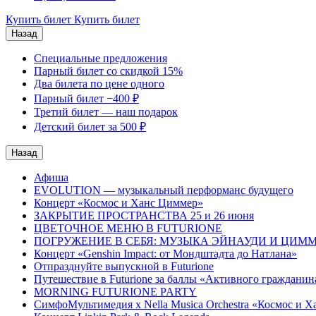
Купить билет
Купить билет
Назад
Специальные предложения
Парный билет со скидкой 15%
Два билета по цене одного
Парный билет −400 ₽
Третий билет — наш подарок
Детский билет за 500 ₽
Назад
Афишa
EVOLUTION — музыкальный перформанс будущего
Концерт «Космос и Ханс Циммер»
ЗАКРЫТИЕ ПРОСТРАНСТВА 25 и 26 июня
ЦВЕТОЧНОЕ МЕНЮ В FUTURIONE
ПОГРУЖЕНИЕ В СЕБЯ: МУЗЫКА ЭЙНАУДИ И ЦИМ
Концерт «Genshin Impact: от Мондштадта до Натлана»
Отпразднуйте выпускной в Futurione
Путешествие в Futurione за баллы «Активного гражданин
MORNING FUTURIONE PARTY
СимфоМультимедия x Nella Musica Orchestra «Космос и 