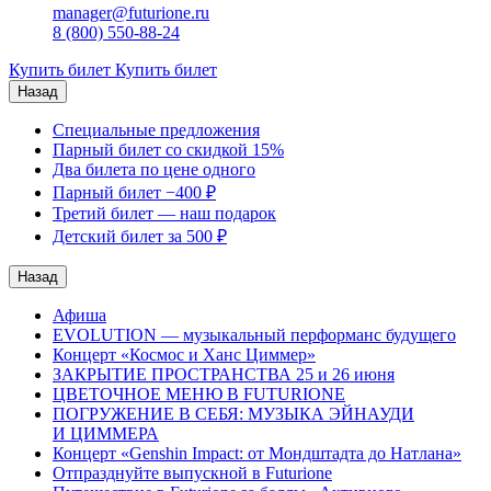
manager@futurione.ru
8 (800) 550-88-24
Купить билет
Купить билет
Назад
Специальные предложения
Парный билет со скидкой 15%
Два билета по цене одного
Парный билет −400 ₽
Третий билет — наш подарок
Детский билет за 500 ₽
Назад
Афишa
EVOLUTION — музыкальный перформанс будущего
Концерт «Космос и Ханс Циммер»
ЗАКРЫТИЕ ПРОСТРАНСТВА 25 и 26 июня
ЦВЕТОЧНОЕ МЕНЮ В FUTURIONE
ПОГРУЖЕНИЕ В СЕБЯ: МУЗЫКА ЭЙНАУДИ
И ЦИММЕРА
Концерт «Genshin Impact: от Мондштадта до Натлана»
Отпразднуйте выпускной в Futurione