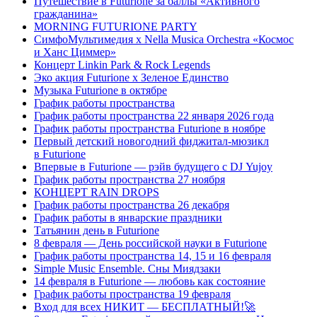
Путешествие в Futurione за баллы «Активного
гражданина»
MORNING FUTURIONE PARTY
СимфоМультимедия x Nella Musica Orchestra «Космос
и Ханс Циммер»
Концерт Linkin Park & Rock Legends
Эко акция Futurione х Зеленое Единство
Музыка Futurione в октябре
График работы пространства
График работы пространства 22 января 2026 года
График работы пространства Futurione в ноябре
Первый детский новогодний фиджитал-мюзикл
в Futurione
Впервые в Futurione — рэйв будущего с DJ Yujoy
График работы пространства 27 ноября
КОНЦЕРТ RAIN DROPS
График работы пространства 26 декабря
График работы в январские праздники
Татьянин день в Futurione
8 февраля — День российской науки в Futurione
График работы пространства 14, 15 и 16 февраля
Simple Music Ensemble. Сны Миядзаки
14 февраля в Futurione — любовь как состояние
График работы пространства 19 февраля
Вход для всех НИКИТ — БЕСПЛАТНЫЙ!🚀