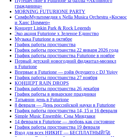
Путешествие в Futurione за баллы «Активного
гражданина»
MORNING FUTURIONE PARTY
СимфоМультимедия x Nella Musica Orchestra «Космос
и Ханс Циммер»
Концерт Linkin Park & Rock Legends
Эко акция Futurione х Зеленое Единство
Музыка Futurione в октябре
График работы пространства
График работы пространства 22 января 2026 года
График работы пространства Futurione в ноябре
Первый детский новогодний фиджитал-мюзикл
в Futurione
Впервые в Futurione — рэйв будущего с DJ Yujoy
График работы пространства 27 ноября
КОНЦЕРТ RAIN DROPS
График работы пространства 26 декабря
График работы в январские праздники
Татьянин день в Futurione
8 февраля — День российской науки в Futurione
График работы пространства 14, 15 и 16 февраля
Simple Music Ensemble. Сны Миядзаки
14 февраля в Futurione — любовь как состояние
График работы пространства 19 февраля
Вход для всех НИКИТ — БЕСПЛАТНЫЙ!🚀