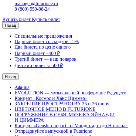
manager@futurione.ru
8 (800) 550-88-24
Купить билет
Купить билет
Назад
Специальные предложения
Парный билет со скидкой 15%
Два билета по цене одного
Парный билет −400 ₽
Третий билет — наш подарок
Детский билет за 500 ₽
Назад
Афишa
EVOLUTION — музыкальный перформанс будущего
Концерт «Космос и Ханс Циммер»
ЗАКРЫТИЕ ПРОСТРАНСТВА 25 и 26 июня
ЦВЕТОЧНОЕ МЕНЮ В FUTURIONE
ПОГРУЖЕНИЕ В СЕБЯ: МУЗЫКА ЭЙНАУДИ
И ЦИММЕРА
Концерт «Genshin Impact: от Мондштадта до Натлана»
Отпразднуйте выпускной в Futurione