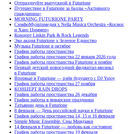
Отпразднуйте выпускной в Futurione
Путешествие в Futurione за баллы «Активного
гражданина»
MORNING FUTURIONE PARTY
СимфоМультимедия x Nella Musica Orchestra «Космос
и Ханс Циммер»
Концерт Linkin Park & Rock Legends
Эко акция Futurione х Зеленое Единство
Музыка Futurione в октябре
График работы пространства
График работы пространства 22 января 2026 года
График работы пространства Futurione в ноябре
Первый детский новогодний фиджитал-мюзикл
в Futurione
Впервые в Futurione — рэйв будущего с DJ Yujoy
График работы пространства 27 ноября
КОНЦЕРТ RAIN DROPS
График работы пространства 26 декабря
График работы в январские праздники
Татьянин день в Futurione
8 февраля — День российской науки в Futurione
График работы пространства 14, 15 и 16 февраля
Simple Music Ensemble. Сны Миядзаки
14 февраля в Futurione — любовь как состояние
График работы пространства 19 февраля