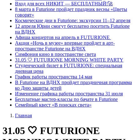
Вход для всех НИКИТ — БЕСПЛАТНЫЙ!🚀
8 марта в Futurione пройдет праздник весны «Цветы
говорят»
Космические дни в Futurione: экскурсии 11–12 апреля
12 апреля Юрии смогут бесплатно посетить Futurione
на ВДНХ
Афиша концертов на апрель в FUTURIONE
Акция «Ночь в музее» впервые пройдет в арт-
пространстве Futurione на ВДНХ
Симфония кино в пространстве света
31.05 🤍 FUTURIONE MORNING WHITE PARTY
Студенческий билет в FUTURIONE: специальная
дневная цена
График работы пространства 14 мая
В Futurione на ВДНХ пройдет праздничная программа
ко Дню защиты детей
Изменение графика работы пространства 31 июля
Бесплатные мастер-классы по бачате в Futurione
Семейный квест «В поисках света»
Главная
31.05 🤍 FUTURIONE